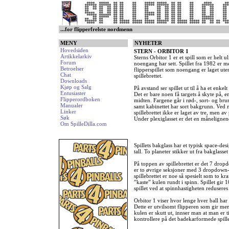
...for flipperfrelste nordmenn
MENY
NYHETER
Hovedsiden
STERN - ORBITOR 1
Artikkelarkiv
Sterns Orbitor 1 er et spill som er helt ul
Forum
noengang har sett. Spillet fra 1982 er m
Betroelser
flipperspillet som noengang er laget ute
Chat
spillebrettet.
Downloads
Kjøp og Salg
På avstand ser spillet ut til å ha et enkelt
Entusiaster
Det er bare noen få targets å skyte på, 
Flipperordboken
midten. Fargene går i rød-, sort- og brun
Manualer
samt kabinettet har sort bakgrunn. Ved 
Linker
spillebrettet ikke er laget av tre, men a
Søk
Under plexiglasset er det en månelignen
Om SpilleDilla.com
Spillets bakglass har et typisk space-des
tall. To planeter stikker ut fra bakglasse
På toppen av spillebrettet er det 7 dr
er to øvrige seksjoner med 3 dropdown-
spillebrettet er noe så spesielt som to k
”kaste” kulen rundt i spinn. Spillet gi
spillet ved at spinnhastigheten redusere
Orbitor 1 viser hvor lenge hver ball har v
Dette er utvilsomt flipperen som gir meni
kulen er skutt ut, innser man at man er t
kontrollere på det badekarformede spille