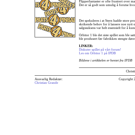
Flipperfantaster er ofte frustrert over m
Det er så godt som umulig å forutse hvor 
Det spekuleres i at Stern hadde store pro
skrikende behov for å lansere noe nytt o
salgssuksess var helt essensielt for å ku
Orbitor 1 ble det siste spillet som ble sa
ble produsert før fabrikken stengte døre
LINKER:
Diskuter spillet på vårt forum!
Les om Orbitor 1 på IPDB
Bildene i artikkelen er hentet fra IPDB
Christ
Ansvarlig Redaktør:
Copyright 
Christian Grande